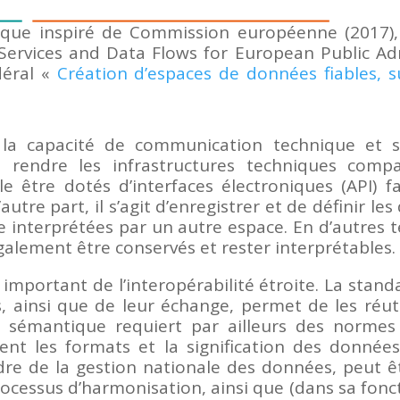
hique inspiré de Commission européenne (2017)
rvices and Data Flows for European Public Adm
déral «
Création d’espaces de données fiables, s
t la capacité de communication technique et 
e rendre les infrastructures techniques compa
 être dotés d’interfaces électroniques (API) fa
autre part, il s’agit d’enregistrer et de définir 
e interprétées par un autre espace. En d’autres te
lement être conservés et rester interprétables.
mportant de l’interopérabilité étroite. La standa
 ainsi que de leur échange, permet de les réuti
lité sémantique requiert par ailleurs des nor
ent les formats et la signification des données
adre de la gestion nationale des données, peut 
cessus d’harmonisation, ainsi que (dans sa fonct