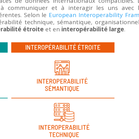
paces de données internationaux compatibles. L
 à communiquer et à interagir les uns avec l
érentes. Selon le
European Interoperability Fra
pérabilité technique, sémantique, organisationnel
rabilité étroite
et en
interopérabilité large
.