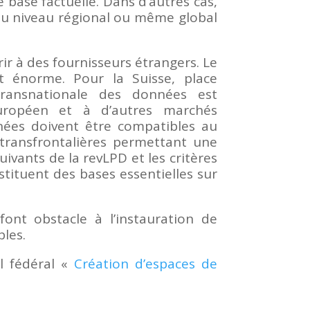
 base factuelle. Dans d’autres cas,
 au niveau régional ou même global
urir à des fournisseurs étrangers. Le
t énorme. Pour la Suisse, place
transnationale des données est
européen et à d’autres marchés
nnées doivent être compatibles au
 transfrontalières permettant une
ivants de la revLPD et les critères
tituent des bases essentielles sur
font obstacle à l’instauration de
bles.
l fédéral «
Création d’espaces de