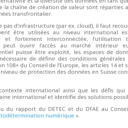
entativité et la diversité des données en tant que
de la chaîne de création de valeur sont réparties
ées transfrontalier.
e pas d’infrastructure (par ex. cloud), il faut reco
ent être utilisées au niveau international es
et fortement interconnectée, l’utilisation 
t peut ouvrir l’accès au marché intérieur 
ntiel puisse être exploité, les espaces de do
c nécessaire de définir des conditions générales
 108+ du Conseil de l’Europe, les articles 14 et su
 niveau de protection des données en Suisse cons
ontexte international ainsi que les défis qui 
ne international et identifie des solutions possi
su du rapport du DETEC et du DFAE au Consei
’autodétermination numérique
».